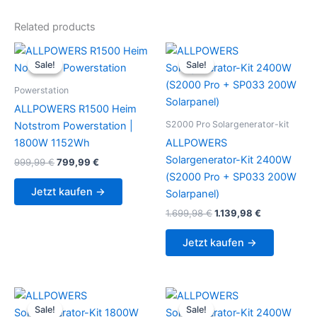
Related products
Sale!
Sale!
Sale!
Sale!
Powerstation
ALLPOWERS R1500 Heim
S2000 Pro Solargenerator-kit
Notstrom Powerstation |
1800W 1152Wh
ALLPOWERS
Solargenerator-Kit 2400W
Original
Current
999,99
€
799,99
€
price
price
(S2000 Pro + SP033 200W
was:
is:
Jetzt kaufen →
Solarpanel)
999,99 €.
799,99 €.
Original
Current
1.699,98
€
1.139,98
€
price
price
was:
is:
Jetzt kaufen →
1.699,98 €.
1.139,98 €.
Sale!
Sale!
Sale!
Sale!