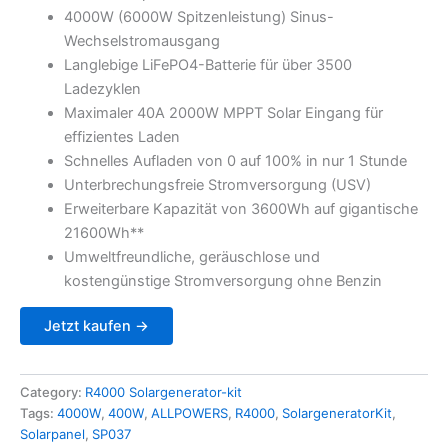
4.299,99 €.
3.399,99 €.
4000W (6000W Spitzenleistung) Sinus-
Wechselstromausgang
Langlebige LiFePO4-Batterie für über 3500
Ladezyklen
Maximaler 40A 2000W MPPT Solar Eingang für
effizientes Laden
Schnelles Aufladen von 0 auf 100% in nur 1 Stunde
Unterbrechungsfreie Stromversorgung (USV)
Erweiterbare Kapazität von 3600Wh auf gigantische
21600Wh**
Umweltfreundliche, geräuschlose und
kostengünstige Stromversorgung ohne Benzin
Jetzt kaufen →
Category:
R4000 Solargenerator-kit
Tags:
4000W
,
400W
,
ALLPOWERS
,
R4000
,
SolargeneratorKit
,
Solarpanel
,
SP037