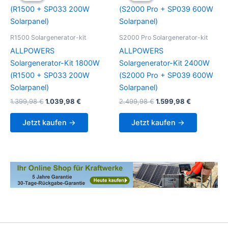
R1500 Solargenerator-kit
S2000 Pro Solargenerator-kit
ALLPOWERS
ALLPOWERS
Solargenerator-Kit 1800W
Solargenerator-Kit 2400W
(R1500 + SP033 200W
(S2000 Pro + SP039 600W
Solarpanel)
Solarpanel)
Original
Current
Original
Current
1.399,98
€
1.039,98
€
2.499,98
€
1.599,98
€
price
price
price
price
was:
is:
was:
is:
Jetzt kaufen →
Jetzt kaufen →
1.399,98 €.
1.039,98 €.
2.499,98 €.
1.599,98 €.