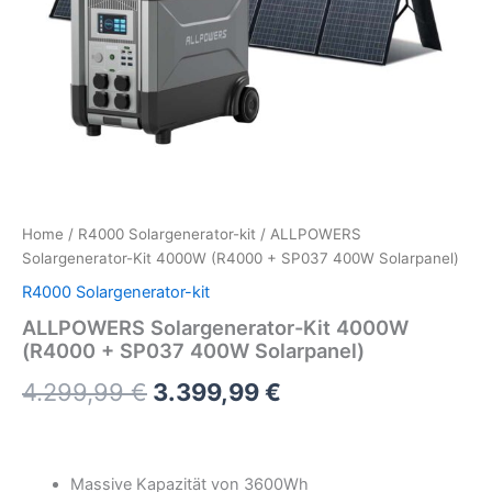
Home
/
R4000 Solargenerator-kit
/ ALLPOWERS
Solargenerator-Kit 4000W (R4000 + SP037 400W Solarpanel)
R4000 Solargenerator-kit
ALLPOWERS Solargenerator-Kit 4000W
(R4000 + SP037 400W Solarpanel)
Original
Current
4.299,99
€
3.399,99
€
price
price
was:
is:
Massive Kapazität von 3600Wh