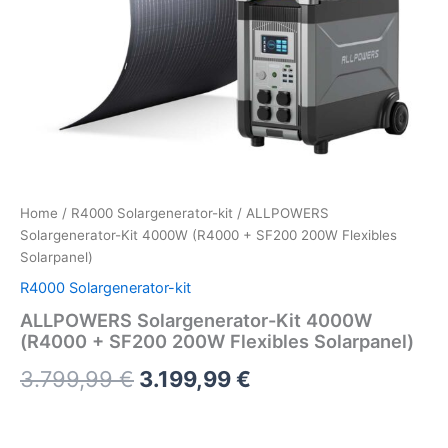
Home
/
R4000 Solargenerator-kit
/ ALLPOWERS
Solargenerator-Kit 4000W (R4000 + SF200 200W Flexibles
Solarpanel)
R4000 Solargenerator-kit
ALLPOWERS Solargenerator-Kit 4000W
(R4000 + SF200 200W Flexibles Solarpanel)
Original
Current
3.799,99
€
3.199,99
€
price
price