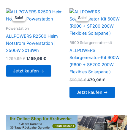
Sale!
Sale!
Sale!
Sale!
Powerstation
ALLPOWERS R2500 Heim
R600 Solargenerator-kit
Notstrom Powerstation |
2500W 2016Wh
ALLPOWERS
Solargenerator-Kit 600W
Original
Current
1.299,99
€
1.199,99
€
price
price
(R600 + SF200 200W
was:
is:
Jetzt kaufen →
Flexibles Solarpanel)
1.299,99 €.
1.199,99 €.
Original
Current
599,98
€
479,98
€
price
price
was:
is:
Jetzt kaufen →
599,98 €.
479,98 €.