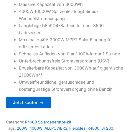
was:
is:
Massive Kapazität von 3600Wh
3.799,99 €.
3.199,99 €.
4000W (6000W Spitzenleistung) Sinus-
Wechselstromausgang
Langlebige LiFePO4-Batterie für über 3500
Ladezyklen
Maximaler 40A 2000W MPPT Solar Eingang für
effizientes Laden
Schnelles Aufladen von 0 auf 100% in nur 1 Stunde
Unterbrechungsfreie Stromversorgung (USV)
Erweiterbare Kapazität von 3600Wh auf gigantische
21600Wh**
Umweltfreundliche, geräuschlose und
kostengünstige Stromversorgung ohne Benzin
Jetzt kaufen →
Category:
R4000 Solargenerator-kit
Tags:
200W
,
4000W
,
ALLPOWERS
,
Flexibles
,
R4000
,
SF200
,