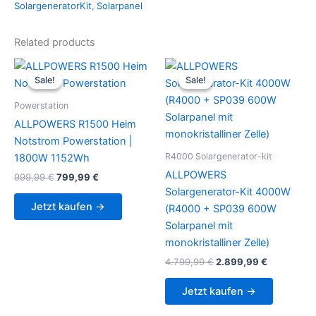
SolargeneratorKit
,
Solarpanel
Related products
Sale!
Sale!
Sale!
Sale!
Powerstation
ALLPOWERS R1500 Heim
Notstrom Powerstation |
R4000 Solargenerator-kit
1800W 1152Wh
ALLPOWERS
Original
Current
999,99
€
799,99
€
price
price
Solargenerator-Kit 4000W
was:
is:
Jetzt kaufen →
(R4000 + SP039 600W
999,99 €.
799,99 €.
Solarpanel mit
monokristalliner Zelle)
Original
Current
4.799,99
€
2.899,99
€
price
price
was:
is:
Jetzt kaufen →
4.799,99 €.
2.899,99 €