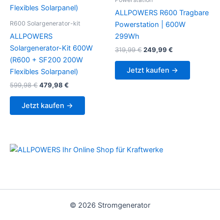
ALLPOWERS R600 Tragbare
R600 Solargenerator-kit
Powerstation | 600W
ALLPOWERS
299Wh
Solargenerator-Kit 600W
Original
Current
319,99
€
249,99
€
price
price
(R600 + SF200 200W
was:
is:
Jetzt kaufen →
Flexibles Solarpanel)
319,99 €.
249,99 €.
Original
Current
599,98
€
479,98
€
price
price
was:
is:
Jetzt kaufen →
599,98 €.
479,98 €.
© 2026 Stromgenerator