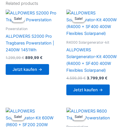
Related products
Sale!
Sale!
Sale!
Sale!
Powerstation
ALLPOWERS S2000 Pro
R4000 Solargenerator-kit
Tragbares Powerstation |
2400W 1451Wh
ALLPOWERS
Solargenerator-Kit 4000W
Original
Current
1.299,99
€
899,99
€
price
price
(R4000 + SF400 400W
was:
is:
Jetzt kaufen →
Flexibles Solarpanel)
1.299,99 €.
899,99 €.
Original
Current
4.599,99
€
3.799,99
€
price
price
was:
is:
Jetzt kaufen →
4.599,99 €.
3.799,99 €
Sale!
Sale!
Sale!
Sale!
Powerstation