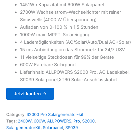
was:
is:
1451Wh Kapazität mit 600W Solarpanel
2.499,98 €.
1.599,98 €.
2700W Wechselstrom-Wechselrichter mit reiner
Sinuswelle (4000 W Überspannung)
Aufladen von 0-100 % in 1,5 Stunden
1000W max. MPPT. Solareingang
4 Lademöglichkeiten (AC/Solar/Auto/Dual AC+Solar)
15 ms Anbindung an das Stromnetz für 24/7 USV
11 vielseitige Steckdosen für 99% der Geräte
600W Fatebare Solarpanel
Lieferinhalt: ALLPOWERS S2000 Pro, AC Ladekabel,
SP039 Solarpanel,XT60 Solar-Anschlusskabel.
Jetzt kaufen →
Category:
S2000 Pro Solargenerator-kit
Tags:
2400W
,
600W
,
ALLPOWERS
,
Pro
,
S2000
,
SolargeneratorKit
,
Solarpanel
,
SP039