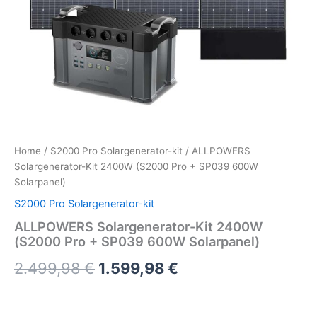
Home
/
S2000 Pro Solargenerator-kit
/ ALLPOWERS
Solargenerator-Kit 2400W (S2000 Pro + SP039 600W
Solarpanel)
S2000 Pro Solargenerator-kit
ALLPOWERS Solargenerator-Kit 2400W
(S2000 Pro + SP039 600W Solarpanel)
Original
Current
2.499,98
€
1.599,98
€
price
price