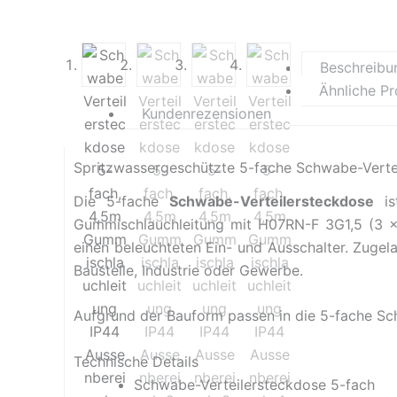
Beschreibu
Ähnliche P
Kundenrezensionen
Spritzwassergeschützte 5-fache Schwabe-Verte
Die 5-fache
Schwabe-Verteilersteckdose
is
Gummischlauchleitung mit H07RN-F 3G1,5 (3 x 
einen beleuchteten Ein- und Ausschalter. Zuge
Baustelle, Industrie oder Gewerbe.
Aufgrund der Bauform passen in die 5-fache Sch
Technische Details
Schwabe-Verteilersteckdose 5-fach