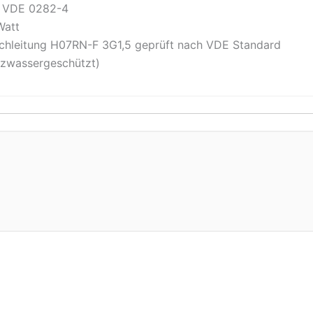
N VDE 0282-4
Watt
chleitung H07RN-F 3G1,5 geprüft nach VDE Standard
tzwassergeschützt)