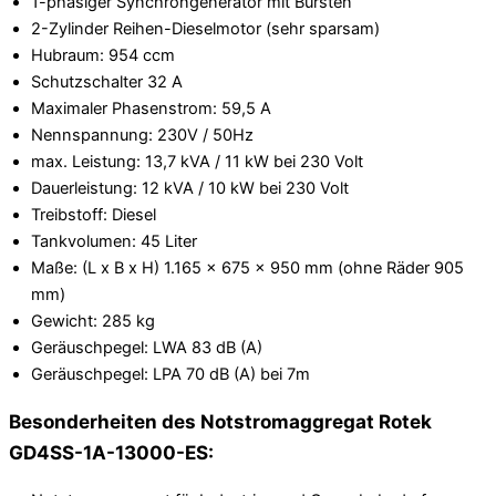
1-phasiger Synchrongenerator mit Bürsten
2-Zylinder Reihen-Dieselmotor (sehr sparsam)
Hubraum: 954 ccm
Schutzschalter 32 A
Maximaler Phasenstrom: 59,5 A
Nennspannung: 230V / 50Hz
max. Leistung: 13,7 kVA / 11 kW bei 230 Volt
Dauerleistung: 12 kVA / 10 kW bei 230 Volt
Treibstoff: Diesel
Tankvolumen: 45 Liter
Maße: (L x B x H) 1.165 x 675 x 950 mm (ohne Räder 905
mm)
Gewicht: 285 kg
Geräuschpegel: LWA 83 dB (A)
Geräuschpegel: LPA 70 dB (A) bei 7m
Besonderheiten des Notstromaggregat Rotek
GD4SS-1A-13000-ES: