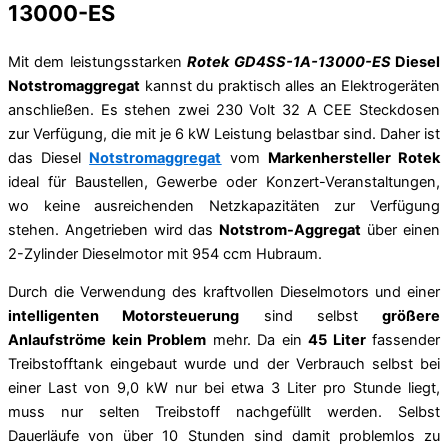
13000-ES
Mit dem leistungsstarken
Rotek GD4SS-1A-13000-ES
Diesel
Notstromaggregat
kannst du praktisch alles an Elektrogeräten
anschließen. Es stehen zwei 230 Volt 32 A CEE Steckdosen
zur Verfügung, die mit je 6 kW Leistung belastbar sind. Daher ist
das Diesel
Notstromaggregat
vom
Markenhersteller Rotek
ideal für Baustellen, Gewerbe oder Konzert-Veranstaltungen,
wo keine ausreichenden Netzkapazitäten zur Verfügung
stehen. Angetrieben wird das
Notstrom-Aggregat
über einen
2-Zylinder Dieselmotor mit 954 ccm Hubraum.
Durch die Verwendung des kraftvollen Dieselmotors und einer
intelligenten Motorsteuerung
sind selbst
größere
Anlaufströme kein Problem
mehr. Da ein
45 Liter
fassender
Treibstofftank eingebaut wurde und der Verbrauch selbst bei
einer Last von 9,0 kW nur bei etwa 3 Liter pro Stunde liegt,
muss nur selten Treibstoff nachgefüllt werden. Selbst
Dauerläufe von über 10 Stunden sind damit problemlos zu