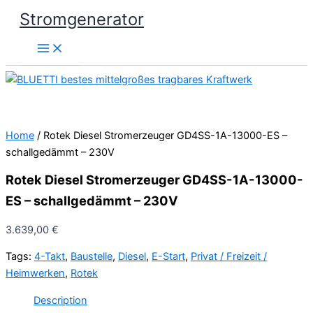
Skip
Stromgenerator
to
content
Home
/ Rotek Diesel Stromerzeuger GD4SS-1A-13000-ES –
schallgedämmt – 230V
Rotek Diesel Stromerzeuger GD4SS-1A-13000-
ES – schallgedämmt – 230V
3.639,00
€
Tags:
4-Takt
,
Baustelle
,
Diesel
,
E-Start
,
Privat / Freizeit /
Heimwerken
,
Rotek
Description