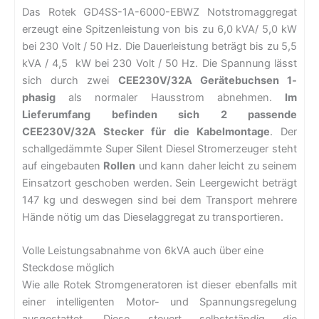
Das Rotek GD4SS-1A-6000-EBWZ Notstromaggregat
erzeugt eine Spitzenleistung von bis zu 6,0 kVA/ 5,0 kW
bei 230 Volt / 50 Hz. Die Dauerleistung beträgt bis zu 5,5
kVA / 4,5 kW bei 230 Volt / 50 Hz. Die Spannung lässt
sich durch zwei
CEE230V/32A Gerätebuchsen 1-
phasig
als normaler Hausstrom abnehmen.
Im
Lieferumfang befinden sich 2 passende
CEE230V/32A Stecker für die Kabelmontage
. Der
schallgedämmte Super Silent Diesel Stromerzeuger steht
auf eingebauten
Rollen
und kann daher leicht zu seinem
Einsatzort geschoben werden. Sein Leergewicht beträgt
147 kg und deswegen sind bei dem Transport mehrere
Hände nötig um das Dieselaggregat zu transportieren.
Volle Leistungsabnahme von 6kVA auch über eine
Steckdose möglich
Wie alle Rotek Stromgeneratoren ist dieser ebenfalls mit
einer intelligenten Motor- und Spannungsregelung
ausgestattet. Diese steuert selbstständig die