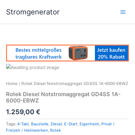
Skip
Stromgenerator
to
content
Home
/ Rotek Diesel Notstromaggregat GD4SS 1A-6000-EBWZ
Rotek Diesel Notstromaggregat GD4SS 1A-
6000-EBWZ
1.259,00
€
Tags:
4-Takt
,
Baustelle
,
Diesel
,
E-Start
,
Eigenheim
,
Privat /
Freizeit / Heimwerken
,
Rotek