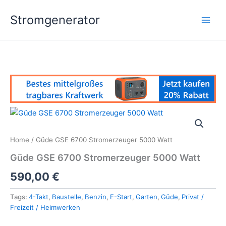
Skip
Stromgenerator
to
content
Home
/ Güde GSE 6700 Stromerzeuger 5000 Watt
Güde GSE 6700 Stromerzeuger 5000 Watt
590,00
€
Tags:
4-Takt
,
Baustelle
,
Benzin
,
E-Start
,
Garten
,
Güde
,
Privat /
Freizeit / Heimwerken