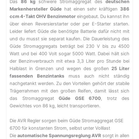
Das
86 kg
schwere Stromaggregat des
deutschen
Markenhersteller Güde
hat einen sehr kräftigen
386
ccm 4-Takt OHV Benzinmotor
eingebaut. Du kannst ihn
über einen Reversierstarter oder per E-Starter starten.
Leider liefert Güde die benötigte Batterie dafür nicht mit
und du musst sie separat kaufen. Die Dauerleistung des
Güde Stromaggregats beträgt bei 230 V bis zu 4500
Watt und bei 400 Volt sogar 5000 Watt. Dabei hält sich
der Benzinverbrauch mit etwa 3,3 Liter pro Stunde bei
Halblast in Grenzen und wegen des großen
25 Liter
fassenden Benzintanks
muss auch nicht ständig
nachgetankt werden. Zu den Vorteilen gehört der stabile
Trägerrahmen mit den großen Reifen, damit lässt sich
das Stromaggregat
Güde GSE 6700
, trotz des
Gewichtes von 86 kg, leicht transportieren.
Die AVR Regler sorgen beim Güde Stromaggregat GSE
6700 für konstanten Strom, selbst unter Volllast
Die
automatische Spannungsreglung AVR
sorgt in allen