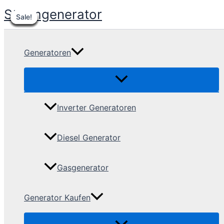
Skip
Stromgenerator
Sale!
Sale!
Sale!
Sale!
Sale!
Sale!
Sale!
Sale!
Sale!
to
content
Generatoren
Inverter Generatoren
Diesel Generator
Gasgenerator
Generator Kaufen