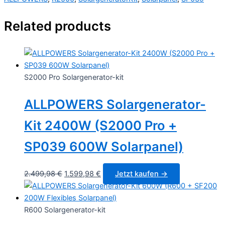
Related products
S2000 Pro Solargenerator-kit
ALLPOWERS Solargenerator-
Kit 2400W (S2000 Pro +
SP039 600W Solarpanel)
Original
Current
2.499,98
€
1.599,98
€
Jetzt kaufen →
price
price
was:
is:
2.499,98 €.
1.599,98 €.
R600 Solargenerator-kit