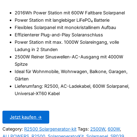
was:
is:
2.499,98 €.
1.899,99 €.
2016Wh Power Station mit 600W Faltbare Solarpanel
Power Station mit langlebiger LiFePO₄ Batterie
Flexibles Solarpanel mit monokristallinem Aufbau
Effizienterer Plug-and-Play Solaranschluss
Power Station mit max. 1000W Solareingang, volle
Ladung in 2 Stunden
2500W Reiner Sinuswellen-AC-Ausgang mit 4000W
Spitze
Ideal für Wohnmobile, Wohnwagen, Balkone, Garagen,
Gärten
Lieferumfang: R2500, AC-Ladekabel, 600W Solarpanel,
Universal-XT60 Kabel
Jetzt kaufen →
Category:
R2500 Solargenerator-kit
Tags:
2500W
,
600W
,
ALLPOWERS
,
R2500
,
SolargeneratorKit
,
Solarpanel
,
SP039