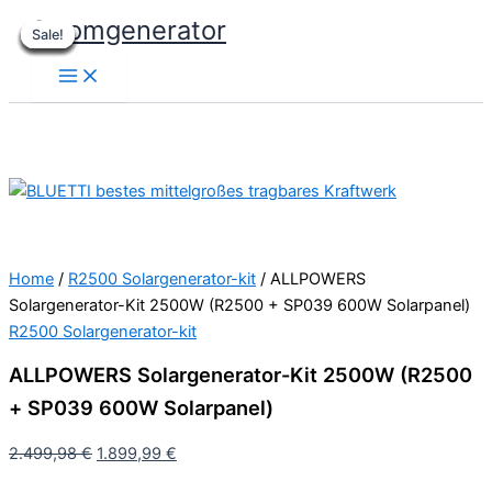
Skip
Stromgenerator
Sale!
Sale!
Sale!
Sale!
Sale!
Sale!
Sale!
Sale!
Sale!
to
content
Home
/
R2500 Solargenerator-kit
/ ALLPOWERS
Solargenerator-Kit 2500W (R2500 + SP039 600W Solarpanel)
R2500 Solargenerator-kit
ALLPOWERS Solargenerator-Kit 2500W (R2500
+ SP039 600W Solarpanel)
Original
Current
2.499,98
€
1.899,99
€
price
price