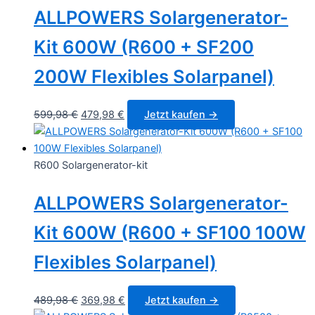
ALLPOWERS Solargenerator-
Kit 600W (R600 + SF200
200W Flexibles Solarpanel)
Original
Current
599,98
€
479,98
€
Jetzt kaufen →
price
price
was:
is:
599,98 €.
479,98 €.
R600 Solargenerator-kit
ALLPOWERS Solargenerator-
Kit 600W (R600 + SF100 100W
Flexibles Solarpanel)
Original
Current
489,98
€
369,98
€
Jetzt kaufen →