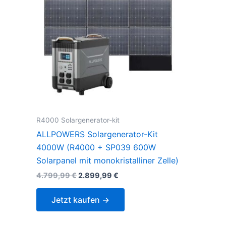
R4000 Solargenerator-kit
ALLPOWERS Solargenerator-Kit
4000W (R4000 + SP039 600W
Solarpanel mit monokristalliner Zelle)
Original
Current
4.799,99
€
2.899,99
€
price
price
was:
is:
Jetzt kaufen →
4.799,99 €.
2.899,99 €.